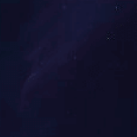
① 特种纸类及复合材料
② 包装