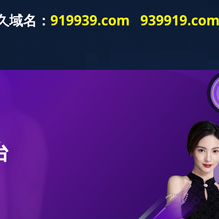
标机,防伪金线分条机,烟盒防伪分条机,拆封拉线机,窄条拉线分条机！
东机械有限公司-
非标定制分切复卷机分条机
注，掌握分切核心技术
拉线分条机
华体会体育复卷机
视频中心