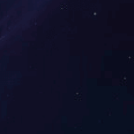
LMFQ1700型纸张
嘉东收卷直径1200mm的L
1625mm，收卷宽度：30
卷，分切40～300g烟
各种卷筒状材料的复卷分切作
首页 上一页1 [
2
] [
3
] [
4
] [
5
] 
695253415@qq.com