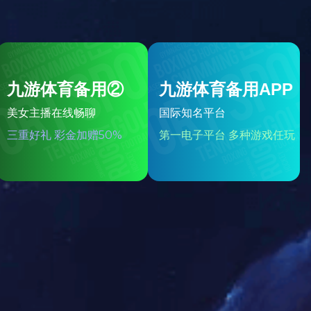
体会体育 镭射膜镀铝膜分切复卷机
速薄膜华体会体育，分切12u-50um卷筒类镭射膜、镀铝
料薄膜，配备摆压式直刀和圆刀分切系统，分切多种规
了解详情>>
BOPP/PET点断复卷机
PET筒状基材的“点断”+“复卷” 一体化设备，核心功能是将
状材料通过 “点断切割” 加工成设定长度的易撕段，并同步