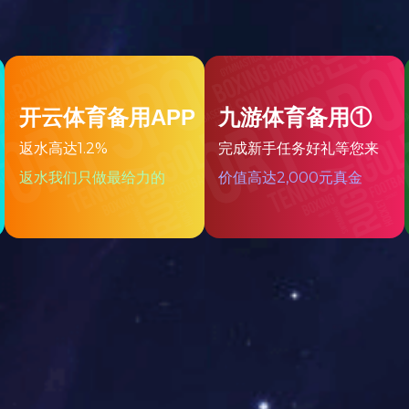
1400型薄膜高速华
1400D4-2型电脑控制高
膜、冷烫膜、电化品等塑
格。...
DFJ1000型电脑控制
是10μm-20μmBOPP、
连续的BOPP、PET 筒