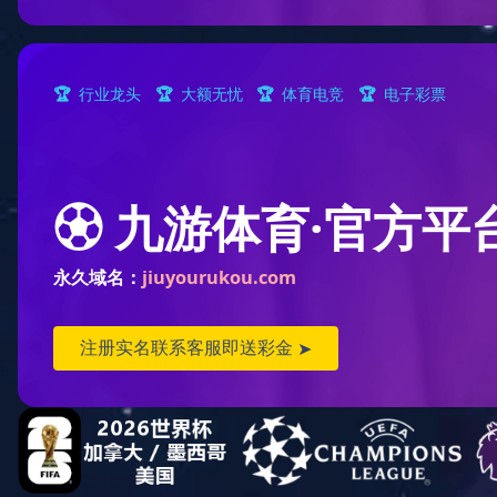
搜索关键词：
薄膜华体会体育
拆分拉线机
易拉线分条
嘉东产品中心