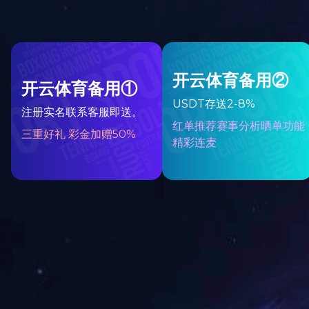
高速华体会体育复卷机
薄膜华体会体育
压纹分切一体机
铝箔压纹机
铝箔压纹模切冲标机
拆封拉线分条机
大型折封拉线复卷机