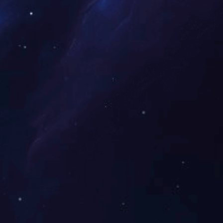
首页 上一页1 下一页 尾页
695253415@qq.com
频中心
薄膜华体会体育
信息留言
新闻中心
走