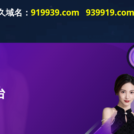
标机,防伪金线分条机,烟盒防伪分条机,拆封拉线机,窄条拉线分条机！
东机械有限公司-
非标定制分切复卷机分条机
注，掌握分切核心技术
拉线分条机
华体会体育复卷机
视频中心