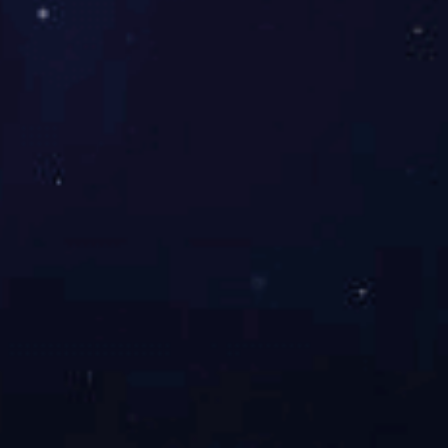
③ 新能源材料
④ 电