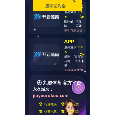
印泥客户来厂考察60头烟包拆封拉线分条机
DFQ1600型BOPP薄膜华体会体育现场开到600米每分钟
嘉东烫金膜电化铝高速华体会体育落地客户工厂
十几年前的拉线华体会体育，运行丝滑正常 这就是我们的设备10万起
嘉东拆封拉线复卷机解决拉线张力不均匀，影响产品包装质量容，易出
拉线分条机，拉线复卷机
烟包拆封拉线分条机，多轴纸带华体会体育，电子盖带分切分条机
华体会体育与横切机的区别
铝箔模切冲标机运行中需要关注的问题
嘉东机械多轴电子纸带华体会体育
选择华体会体育厂家时，应该考虑哪几个因素
嘉东机械讲解铝箔华体会体育作用及原理
烟包膜拆封拉线分条机，酒包易拉线分条机
烟包衬纸压纹分切一体机，分切那些材料