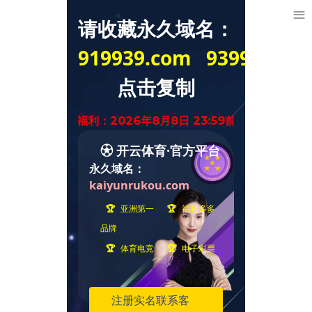
嘉东首页
公司简介
产品中心
新闻资讯
视频中心
荣誉证书
厂房设备
华体会(中国)
几百万的拉线分切分条机，为什么择嘉东？
3台56头拉线分条机，2台拉线复卷机装车发货
压纹模切冲标机专注胶囊面膜、免洗面膜等美妆产品封口盖膜生产